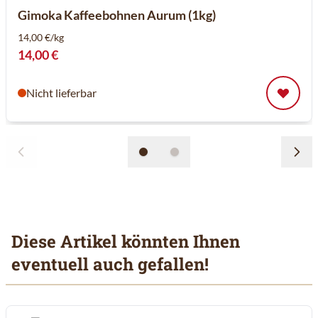
Gimoka Kaffeebohnen Aurum (1kg)
14,00 €/kg
14,00 €
Nicht lieferbar
Diese Artikel könnten Ihnen
eventuell auch gefallen!
Mit der Tabulatortaste können Sie durch die Elemente des Karuss
Clicken, um das Karussell zu überspringen
Clicken, um zur Karussell-Navigation zu gelangen