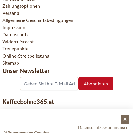
Zahlungsoptionen
Versand
Allgemeine Geschäftsbedingungen
Impressum
Datenschutz
Widerrufsrecht
Treuepunkte
Online-Streitbeilegung
Sitemap
Unser Newsletter
Kaffeebohne365.at
Kaffeebohne365 ist ein Onlineshop, der aus der Leidenschaft
für Kaffee geboren wurde. Der Verkauf von Kaffeebohnen
bekannter nationaler und internationaler Marken ist eine
Datenschutzbestimmungen
unserer Spezialitäten. Qualität und Kundenservice stehen
Wir verwenden Cookies