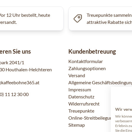
Vor 12 Uhr bestellt, heute
Treuepunkte sammeln
versandt.
attraktive Rabatte sic
eren Sie uns
Kundenbetreuung
Kontaktformular
park 2041/1
Zahlungsoptionen
30 Houthalen-Helchteren
Versand
@kaffeebohne365.at
Allgemeine Geschäftsbedingun
Impressum
0) 11 12 30 00
Datenschutz
Widerrufsrecht
Wir ver
Treuepunkte
Wir können
Online-Streitbeilegung
verbessern
Sitemap
Erlebnis z
Sie die Ein