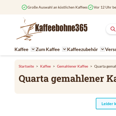
Zum Inhalt springen
Große Auswahl an köstlichen Kaffees
Vor 12 Uhr be
Kaffee
Zum Kaffee
Kaffeezubehör
Vers
Toggle submenu for Kaffee
Toggle submenu for Zum K
Toggle 
Startseite
>
Kaffee
>
Gemahlener Kaffee
>
Quarta gemah
Quarta gemahlener K
Leider 