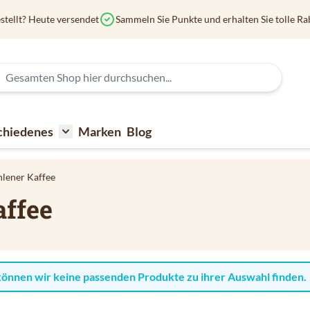
stellt? Heute versendet
Sammeln Sie Punkte und erhalten Sie tolle Ra
chiedenes
Marken
Blog
affee
submenu for Kaffeezubehör
Toggle submenu for Verschiedenes
lener Kaffee
affee
können wir keine passenden Produkte zu ihrer Auswahl finden.