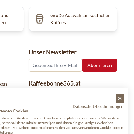
 und
Große Auswahl an köstlichen
hern
Kaffees
Unser Newsletter
Kaffeebohne365.at
gen
Kaffeebohne365 ist ein Onlineshop, der
aus der Leidenschaft für Kaffee geboren
Datenschutzbestimmungen
wurde. Der Verkauf von Kaffeebohnen
wenden Cookies
bekannter nationaler und internationaler
 diese zur Analyse unserer Besucherdaten platzieren, um unsere Webseite zu
Marken ist eine unserer Spezialitäten.
, personalisierte Inhalte anzuzeigen und Ihnen ein großartiges Webseiten-
u bieten. Für weitere Informationen zu den von uns verwendeten Cookies öffnen
Qualität und Kundenservice stehen dabei
stellungen.