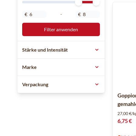
Minimal Price
Maximum Price
€
€
-
Filter anwenden
Stärke und Intensität
Marke
Verpackung
Goppion
gemahl
27,00 €/k
6,75 €