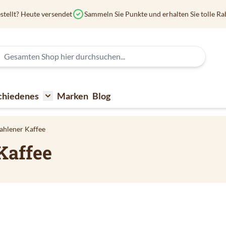
stellt? Heute versendet
Sammeln Sie Punkte und erhalten Sie tolle Ra
chiedenes
Marken
Blog
affee
submenu for Kaffeezubehör
Toggle submenu for Verschiedenes
hlener Kaffee
Kaffee