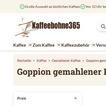
Zum Inhalt springen
Große Auswahl an köstlichen Kaffees
Vor 12 Uhr be
Kaffee
Zum Kaffee
Kaffeezubehör
Vers
Toggle submenu for Kaffee
Toggle submenu for Zum K
Toggle 
Startseite
>
Kaffee
>
Gemahlener Kaffee
>
Goppion gema
Goppion gemahlener 
Zur Produktliste springen
Preis