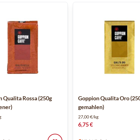
 Qualita Rossa (250g
Goppion Qualita Oro (25
ener)
gemahlen)
g
27,00 €/kg
6,75 €