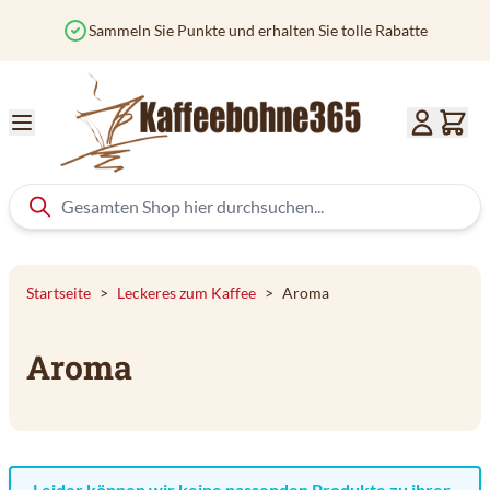
Zum Inhalt springen
Sammeln Sie Punkte und erhalten Sie tolle Rabatte
Startseite
>
Leckeres zum Kaffee
>
Aroma
Aroma
Leider können wir keine passenden Produkte zu ihrer