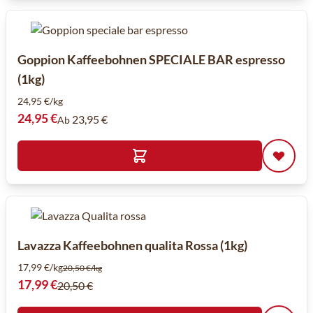
Goppion Kaffeebohnen SPECIALE BAR espresso
(1kg)
24,95 €/kg
24,95 €
23,95 €
Ab
Lavazza Kaffeebohnen qualita Rossa (1kg)
17,99 €/kg
20,50 €/kg
Sonderpreis
17,99 €
20,50 €