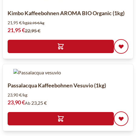
Kimbo Kaffeebohnen AROMA BIO Organic (1kg)
21,95 €/kg
22,95 €/kg
Sonderpreis
21,95 €
22,95 €
Passalacqua Kaffeebohnen Vesuvio (1kg)
23,90 €/kg
23,90 €
23,25 €
Ab