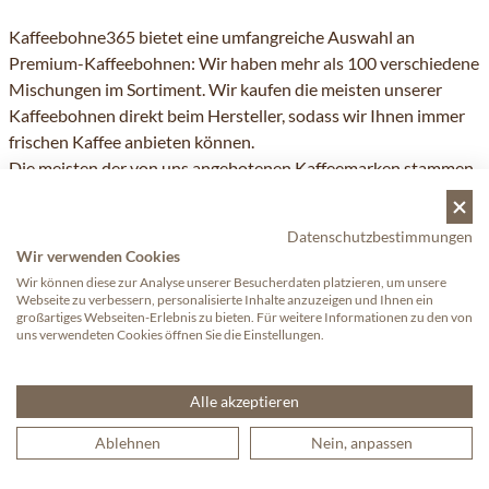
Kaffeebohne365 bietet eine umfangreiche Auswahl an
Premium-Kaffeebohnen: Wir haben mehr als 100 verschiedene
Mischungen im Sortiment. Wir kaufen die meisten unserer
Kaffeebohnen direkt beim Hersteller, sodass wir Ihnen immer
frischen Kaffee anbieten können.
Die meisten der von uns angebotenen Kaffeemarken stammen
aus Italien. Wir führen italienische Premium-Marken wie Illy,
Lavazza, Kimbo, Danesi, Segafredo, Pellini, Vergnano und
Datenschutzbestimmungen
Bristot.
Wir verwenden Cookies
Wir erweitern ständig unser Sortiment und sind immer auf der
Wir können diese zur Analyse unserer Besucherdaten platzieren, um unsere
Suche nach neuen leckeren Kaffeebohnen.
Webseite zu verbessern, personalisierte Inhalte anzuzeigen und Ihnen ein
großartiges Webseiten-Erlebnis zu bieten. Für weitere Informationen zu den von
uns verwendeten Cookies öffnen Sie die Einstellungen.
Online Kaffeebohnen kaufen
Alle akzeptieren
Ablehnen
Nein, anpassen
Wenn Sie die passenden Kaffeebohnen für sich gefunden
haben, können Sie diese sicher in unserem Onlineshop