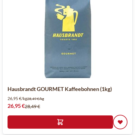
Hausbrandt GOURMET Kaffeebohnen (1kg)
26,95 €/kg
28,49 €/kg
Sonderpreis
26,95 €
28,49 €