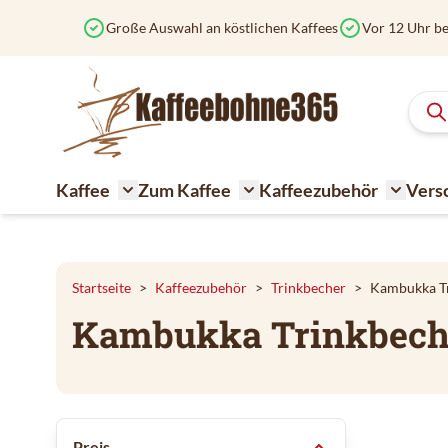
Zum Inhalt springen
Große Auswahl an köstlichen Kaffees
Vor 12 Uhr be
Kaffee
Zum Kaffee
Kaffeezubehör
Vers
Toggle submenu for Kaffee
Toggle submenu for Zum K
Toggle 
Startseite
>
Kaffeezubehör
>
Trinkbecher
>
Kambukka T
Kambukka Trinkbech
Zur Produktliste springen
Preis