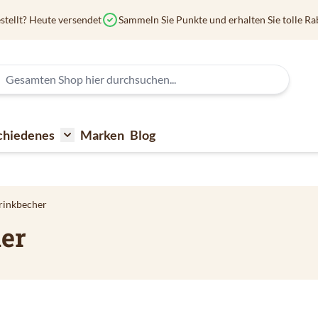
stellt? Heute versendet
Sammeln Sie Punkte und erhalten Sie tolle Ra
chiedenes
Marken
Blog
affee
submenu for Kaffeezubehör
Toggle submenu for Verschiedenes
rinkbecher
er