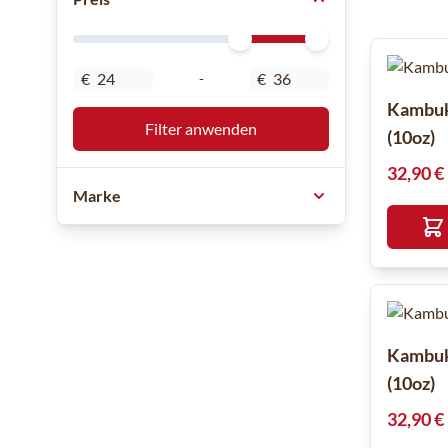
Minimal Price
Maximum Price
€
€
-
Kambuk
Filter anwenden
(10oz)
32,90 €
Marke
Kambuk
(10oz)
32,90 €