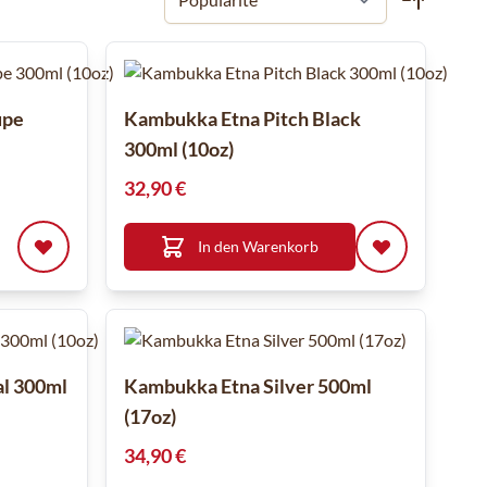
upe
Kambukka Etna Pitch Black
300ml (10oz)
32,90 €
In den Warenkorb
l 300ml
Kambukka Etna Silver 500ml
(17oz)
34,90 €