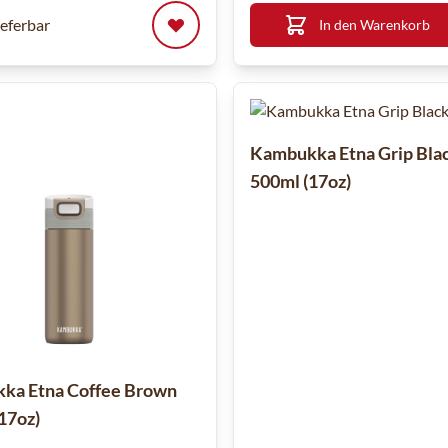
ieferbar
In den Warenkorb
Kambukka Etna Grip Blac
500ml (17oz)
ka Etna Coffee Brown
17oz)