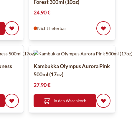
Forest 300ml (10oz)
24,90 €
Nicht lieferbar
kness
Kambukka Olympus Aurora Pink
500ml (17oz)
27,90 €
In den Warenkorb