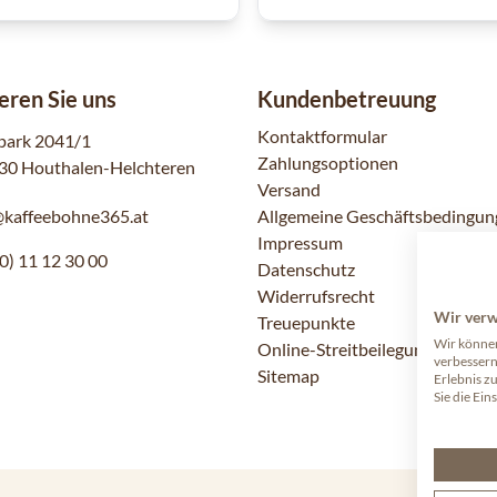
eren Sie uns
Kundenbetreuung
Kontaktformular
park 2041/1
Zahlungsoptionen
30 Houthalen-Helchteren
Versand
@kaffeebohne365.at
Allgemeine Geschäftsbedingun
Impressum
0) 11 12 30 00
Datenschutz
Widerrufsrecht
Wir ver
Treuepunkte
Wir können
Online-Streitbeilegung
verbessern
Sitemap
Erlebnis z
Sie die Ein