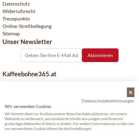
Datenschutz
Widerrufsrecht
Treuepunkte
Online-Streitbeilegung
Sitemap
Unser Newsletter
Kaffeebohne365.at
Kaffeebohne365 ist ein Onlineshop, der aus der Leidenschaft
für Kaffee geboren wurde. Der Verkauf von Kaffeebohnen
bekannter nationaler und internationaler Marken ist eine
Datenschutzbestimmungen
Wir verwenden Cookies
unserer Spezialitäten. Qualität und Kundenservice stehen
dabei an erster Stelle.
Wir können diese zur Analyse unserer Besucherdaten platzieren, um unsere
Webseite zu verbessern, personalisierte Inhalte anzuzeigen und Ihnen ein
großartiges Webseiten-Erlebnis zu bieten. Für weitere Informationen zu den von
uns verwendeten Cookies öffnen Sie die Einstellungen.