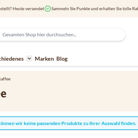
stellt? Heute versendet
Sammeln Sie Punkte und erhalten Sie tolle Ra
chiedenes
Marken
Blog
affee
submenu for Kaffeezubehör
Toggle submenu for Verschiedenes
kaffee
ee
können wir keine passenden Produkte zu ihrer Auswahl finden.