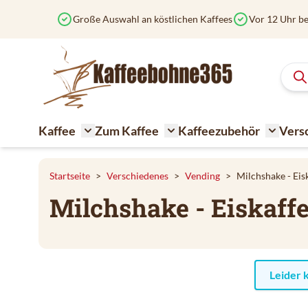
Zum Inhalt springen
Große Auswahl an köstlichen Kaffees
Vor 12 Uhr be
Kaffee
Zum Kaffee
Kaffeezubehör
Vers
Toggle submenu for Kaffee
Toggle submenu for Zum K
Toggle 
Startseite
>
Verschiedenes
>
Vending
>
Milchshake - Eis
Milchshake - Eiskaff
Leider 