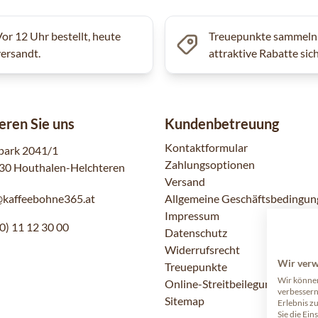
Vor 12 Uhr bestellt, heute
Treuepunkte sammeln
versandt.
attraktive Rabatte sic
eren Sie uns
Kundenbetreuung
Kontaktformular
park 2041/1
Zahlungsoptionen
30 Houthalen-Helchteren
Versand
@kaffeebohne365.at
Allgemeine Geschäftsbedingun
Impressum
0) 11 12 30 00
Datenschutz
Widerrufsrecht
Wir ver
Treuepunkte
Wir können
Online-Streitbeilegung
verbessern
Sitemap
Erlebnis z
Sie die Ein