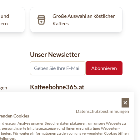
 und
Große Auswahl an köstlichen
hern
Kaffees
Unser Newsletter
Kaffeebohne365.at
gen
Kaffeebohne365 ist ein Onlineshop, der
aus der Leidenschaft für Kaffee geboren
Datenschutzbestimmungen
wurde. Der Verkauf von Kaffeebohnen
wenden Cookies
bekannter nationaler und internationaler
 diese zur Analyse unserer Besucherdaten platzieren, um unsere Webseite zu
Marken ist eine unserer Spezialitäten.
, personalisierte Inhalte anzuzeigen und Ihnen ein großartiges Webseiten-
u bieten. Für weitere Informationen zu den von uns verwendeten Cookies öffnen
Qualität und Kundenservice stehen dabei
stellungen.