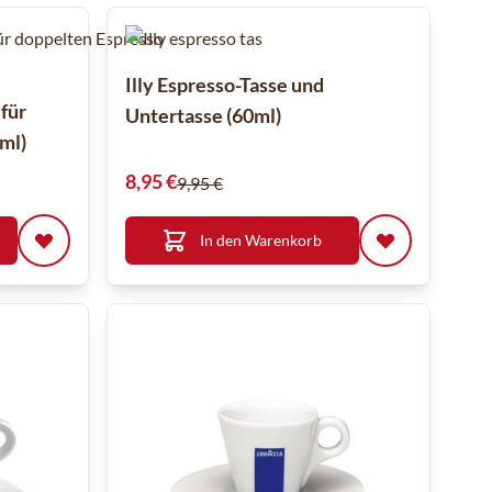
Illy Espresso-Tasse und
 für
Untertasse (60ml)
ml)
Sonderpreis
8,95 €
9,95 €
In den Warenkorb