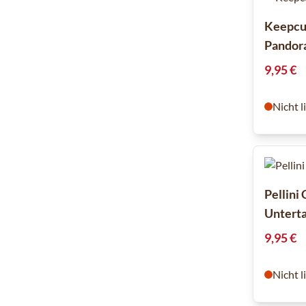
Keepcu
Pandor
9,95 €
Nicht l
Pellini
Untert
9,95 €
Nicht l