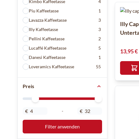
Kimbo Kaffeetasse
4
Piu Kaffeetasse
1
Lavazza Kaffeetasse
3
Illy Ca
Illy Kaffeetasse
3
Unterta
Pellini Kaffeetasse
2
Lucaffé Kaffeetasse
5
13,95 €
Danesi Kaffeetasse
1
Loveramics Kaffeetasse
55
Preis
Minimal Price
Maximum Price
€
€
-
Filter anwenden