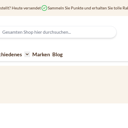
stellt? Heute versendet
Sammeln Sie Punkte und erhalten Sie tolle Ra
chiedenes
Marken
Blog
affee
submenu for Kaffeezubehör
Toggle submenu for Verschiedenes