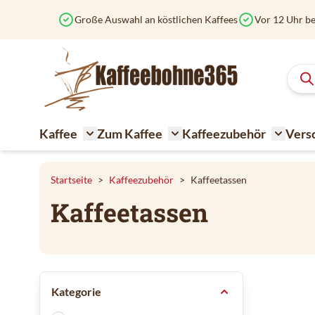
Zum Inhalt springen
Große Auswahl an köstlichen Kaffees
Vor 12 Uhr be
Kaffee
Zum Kaffee
Kaffeezubehör
Vers
Toggle submenu for Kaffee
Toggle submenu for Zum K
Toggle 
Startseite
>
Kaffeezubehör
>
Kaffeetassen
Kaffeetassen
Zur Produktliste springen
Kategorie