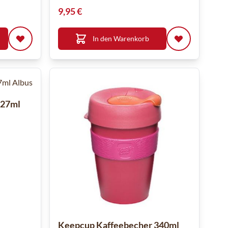
9,95 €
In den Warenkorb
227ml
Keepcup Kaffeebecher 340ml