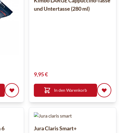
Kimbo LARGE Cappuccino-Tasse
und Untertasse (280 ml)
9,95 €
In den Warenkorb
 6
Jura Claris Smart+