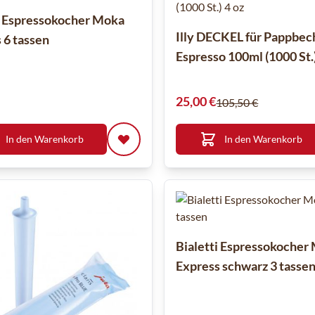
i Espressokocher Moka
Illy DECKEL für Pappbec
 6 tassen
Espresso 100ml (1000 St.)
Sonderpreis
25,00 €
105,50 €
In den Warenkorb
In den Warenkorb
Bialetti Espressokocher
Express schwarz 3 tasse