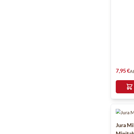
7,95 €
A
Jura Mi
Minitab