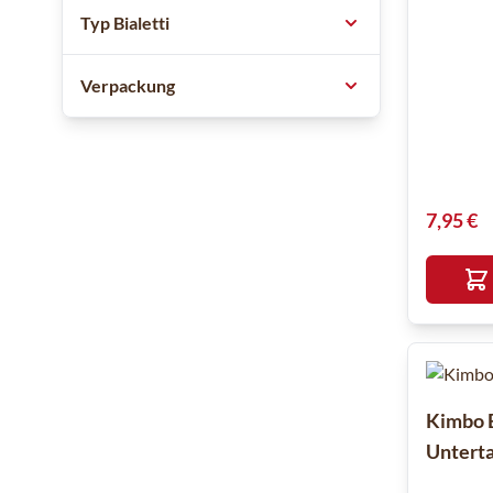
Typ Bialetti
Verpackung
7,95 €
Kimbo E
Untert