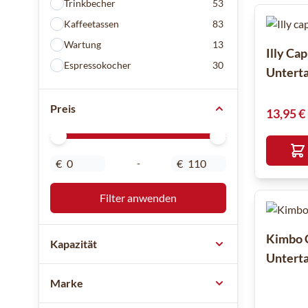
Trinkbecher
53
Kaffeetassen
83
Wartung
13
Illy Ca
Espressokocher
30
Unterta
Preis
13,95 €
Minimal Price
Maximum Price
€
€
-
Filter anwenden
Kimbo 
Kapazität
Unterta
Marke