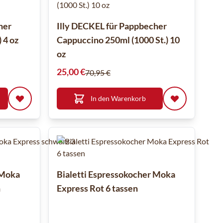
her
Illy DECKEL für Pappbecher
 4 oz
Cappuccino 250ml (1000 St.) 10
oz
Sonderpreis
25,00 €
70,95 €
In den Warenkorb
 Moka
Bialetti Espressokocher Moka
n
Express Rot 6 tassen