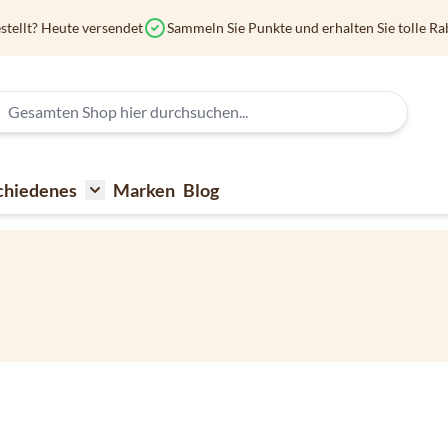
stellt? Heute versendet
Sammeln Sie Punkte und erhalten Sie tolle Ra
chiedenes
Marken
Blog
affee
submenu for Kaffeezubehör
Toggle submenu for Verschiedenes