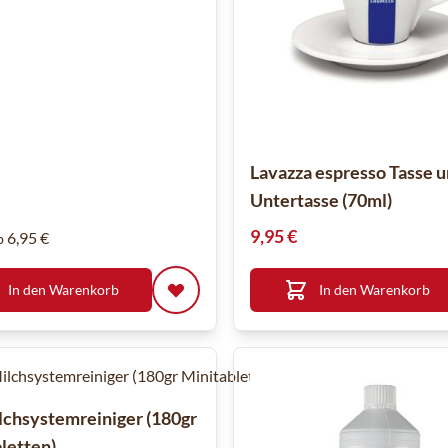
Lavazza espresso Tasse 
Untertasse (70ml)
9,95 €
6,95 €
b
In den Warenkorb
In den Warenkorb
lchsystemreiniger (180gr
letten)