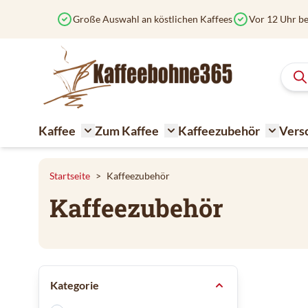
Zum Inhalt springen
Große Auswahl an köstlichen Kaffees
Vor 12 Uhr be
Kaffee
Zum Kaffee
Kaffeezubehör
Vers
Toggle submenu for Kaffee
Toggle submenu for Zum K
Toggle 
Startseite
>
Kaffeezubehör
Kaffeezubehör
Zur Produktliste springen
Kategorie