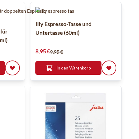
Illy Espresso-Tasse und
 für
Untertasse (60ml)
ml)
Sonderpreis
8,95 €
9,95 €
In den Warenkorb