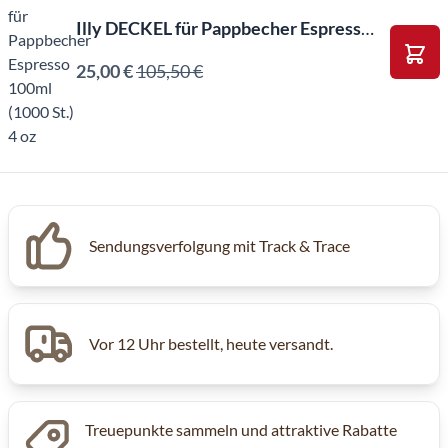
Illy DECKEL für Pappbecher Espresso 100ml (1000 St.) 4 oz
25,00 €
105,50 €
In d
Sendungsverfolgung mit Track & Trace
Vor 12 Uhr bestellt, heute versandt.
Treuepunkte sammeln und attraktive Rabatte