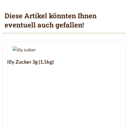
Diese Artikel könnten Ihnen
eventuell auch gefallen!
Mit der Tabulatortaste können Sie durch die Elemente des Karuss
Clicken, um das Karussell zu überspringen
Clicken, um zur Karussell-Navigation zu gelangen
Illy Zucker 3g (1,5kg)