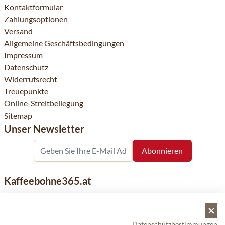
Kontaktformular
Zahlungsoptionen
Versand
Allgemeine Geschäftsbedingungen
Impressum
Datenschutz
Widerrufsrecht
Treuepunkte
Online-Streitbeilegung
Sitemap
Unser Newsletter
Kaffeebohne365.at
Kaffeebohne365 ist ein Onlineshop, der aus der Leidenschaft
für Kaffee geboren wurde. Der Verkauf von Kaffeebohnen
bekannter nationaler und internationaler Marken ist eine
Datenschutzbestimmungen