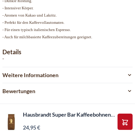
- Dunkle Röstung.
- Intensiver Körper.
- Aromen von Kakao und Lakritz.
- Perfekt für den Kaffeevollautomaten.
- Für einen typisch italienischen Espresso.
- Auch für milchbasierte Kaffeezubereitungen geeignet.
Details
"
Weitere Informationen
Bewertungen
Hausbrandt Super Bar Kaffeebohnen (1kg)
24,95 €
In d