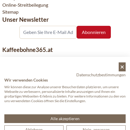
Online-Streitbeilegung
Sitemap
Unser Newsletter
Kaffeebohne365.at
Kaffeebohne365 ist ein Onlineshop, der aus der Leidenschaft
für Kaffee geboren wurde. Der Verkauf von Kaffeebohnen
bekannter nationaler und internationaler Marken ist eine
Datenschutzbestimmungen
unserer Spezialitäten. Qualität und Kundenservice stehen
Wir verwenden Cookies
dabei an erster Stelle.
Wir können diese zur Analyse unserer Besucherdaten platzieren, um unsere
Webseite zu verbessern, personalisierte Inhalte anzuzeigen und Ihnen ein
großartiges Webseiten-Erlebnis zu bieten. Für weitere Informationen zu den von
uns verwendeten Cookies öffnen Sie die Einstellungen.
Copyright © 2024 - Kaffeebohne365. Alle Rechte vorbehalten.
—
Proudly made by eWings eCommerce
Alle akzeptieren
Ablehnen
Nein, anpassen