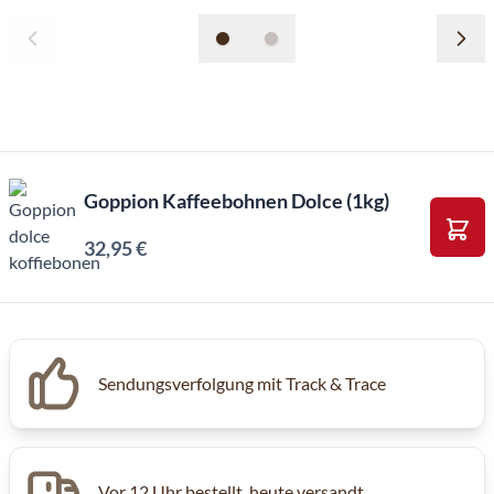
Goppion Kaffeebohnen Dolce (1kg)
32,95 €
In d
Sendungsverfolgung mit Track & Trace
Vor 12 Uhr bestellt, heute versandt.