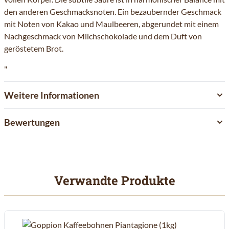
den anderen Geschmacksnoten. Ein bezaubernder Geschmack
mit Noten von Kakao und Maulbeeren, abgerundet mit einem
Nachgeschmack von Milchschokolade und dem Duft von
geröstetem Brot.
"
Weitere Informationen
Bewertungen
Verwandte Produkte
Mit der Tabulatortaste können Sie durch die Elemente des Karuss
Clicken, um das Karussell zu überspringen
Clicken, um zur Karussell-Navigation zu gelangen