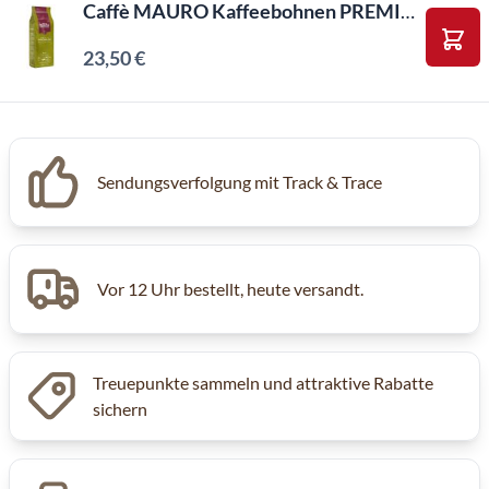
Caffè MAURO Kaffeebohnen PREMIUM (1kg)
23,50 €
In d
Sendungsverfolgung mit Track & Trace
Vor 12 Uhr bestellt, heute versandt.
Treuepunkte sammeln und attraktive Rabatte
sichern