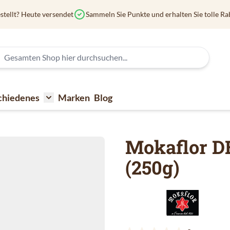
stellt? Heute versendet
Sammeln Sie Punkte und erhalten Sie tolle Ra
chiedenes
Marken
Blog
affee
submenu for Kaffeezubehör
Toggle submenu for Verschiedenes
Mokaflor D
(250g)