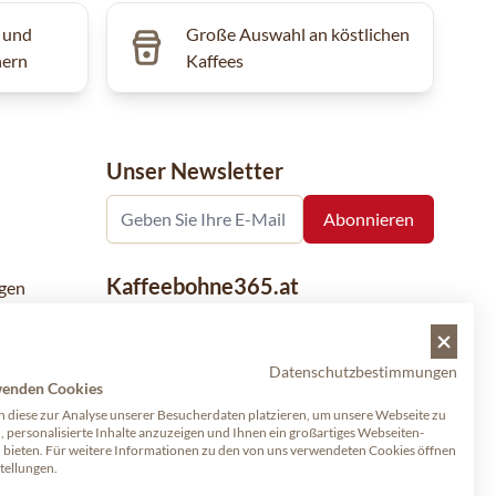
 und
Große Auswahl an köstlichen
hern
Kaffees
Unser Newsletter
Kaffeebohne365.at
gen
Kaffeebohne365 ist ein Onlineshop, der
aus der Leidenschaft für Kaffee geboren
Datenschutzbestimmungen
wurde. Der Verkauf von Kaffeebohnen
wenden Cookies
bekannter nationaler und internationaler
 diese zur Analyse unserer Besucherdaten platzieren, um unsere Webseite zu
Marken ist eine unserer Spezialitäten.
, personalisierte Inhalte anzuzeigen und Ihnen ein großartiges Webseiten-
u bieten. Für weitere Informationen zu den von uns verwendeten Cookies öffnen
Qualität und Kundenservice stehen dabei
stellungen.
an erster Stelle.