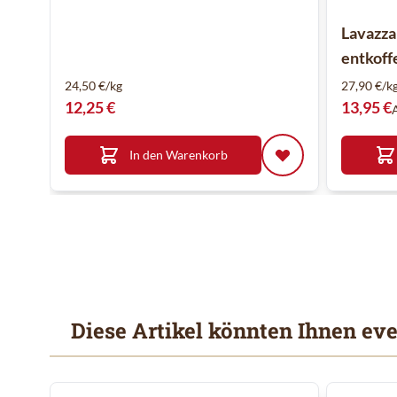
Lavazza
entkoffe
24,50 €/kg
27,90 €/k
12,25 €
13,95 €
In den Warenkorb
Diese Artikel könnten Ihnen eve
Mit der Tabulatortaste können Sie durch die Elemente des
Clicken, um das Karussell zu überspringen