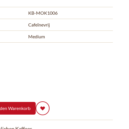
KB-MOK1006
Cafeïnevrij
Medium
 den Warenkorb
lichen Kaffees