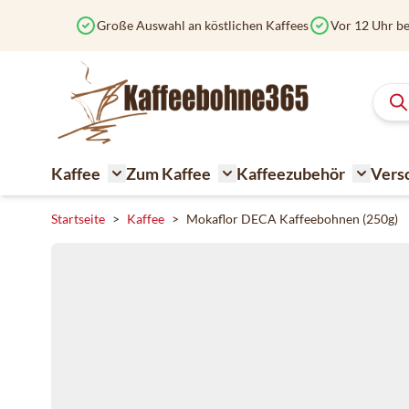
Zum Inhalt springen
Große Auswahl an köstlichen Kaffees
Vor 12 Uhr be
Kaffee
Zum Kaffee
Kaffeezubehör
Vers
Toggle submenu for Kaffee
Toggle submenu for Zum K
Toggle 
Startseite
>
Kaffee
>
Mokaflor DECA Kaffeebohnen (250g)