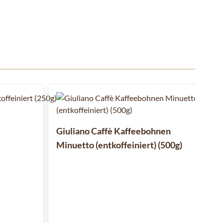
ll überspringen oder direkt zur Karussellnavigation wechseln.
Giuliano Caffè Kaffeebohnen
Minuetto (entkoffeiniert) (500g)