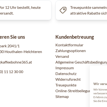
Vor 12 Uhr bestellt, heute
Treuepunkte sammeln
versandt.
attraktive Rabatte sic
eren Sie uns
Kundenbetreuung
Kontaktformular
park 2041/1
Zahlungsoptionen
30 Houthalen-Helchteren
Versand
@kaffeebohne365.at
Allgemeine Geschäftsbedingun
Impressum
0) 11 12 30 00
Datenschutz
Widerrufsrecht
Wir ver
Treuepunkte
Wir können
Online-Streitbeilegung
verbessern
Sitemap
Erlebnis z
Sie die Ein