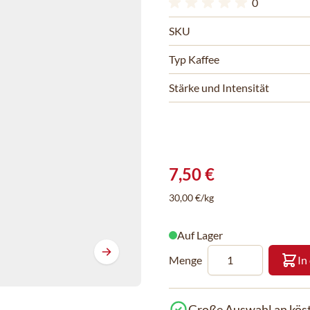
0
SKU
Typ Kaffee
Stärke und Intensität
7,50 €
30,00 €/kg
Auf Lager
Menge
In
Große Auswahl an köst