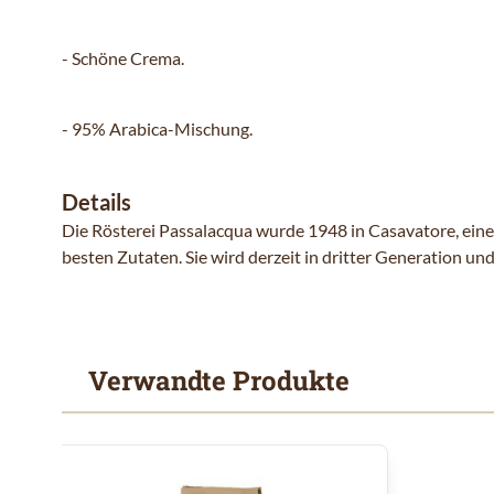
- Schöne Crema.
- 95% Arabica-Mischung.
Details
Die Rösterei Passalacqua wurde 1948 in Casavatore, einem
besten Zutaten. Sie wird derzeit in dritter Generation un
Verwandte Produkte
Mit der Tabulatortaste können Sie durch die Elemente des
Clicken, um das Karussell zu überspringen