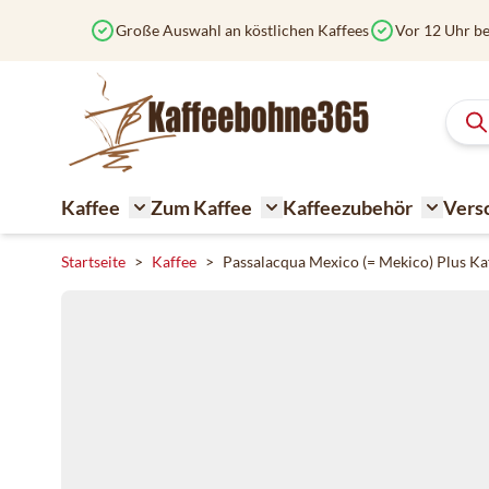
Zum Inhalt springen
Große Auswahl an köstlichen Kaffees
Vor 12 Uhr be
Kaffee
Zum Kaffee
Kaffeezubehör
Vers
Toggle submenu for Kaffee
Toggle submenu for Zum K
Toggle 
Startseite
>
Kaffee
>
Passalacqua Mexico (= Mekico) Plus K