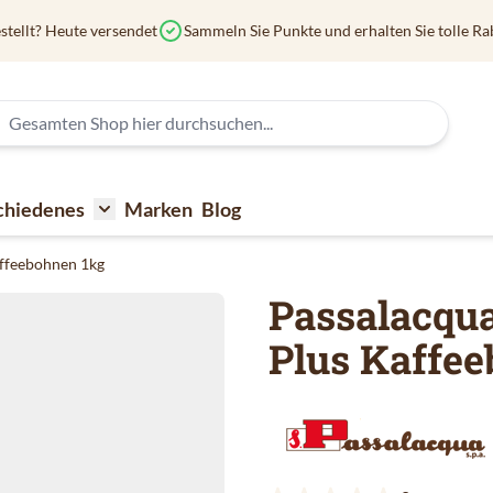
stellt? Heute versendet
Sammeln Sie Punkte und erhalten Sie tolle Ra
chiedenes
Marken
Blog
affee
submenu for Kaffeezubehör
Toggle submenu for Verschiedenes
affeebohnen 1kg
Passalacqu
Plus Kaffe