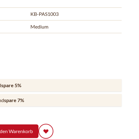
KB-PAS1003
Medium
d
spare
5
%
nd
spare
7
%
 den Warenkorb