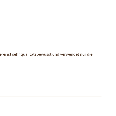
rei ist sehr qualitätsbewusst und verwendet nur die
ll überspringen oder direkt zur Karussellnavigation wechseln.