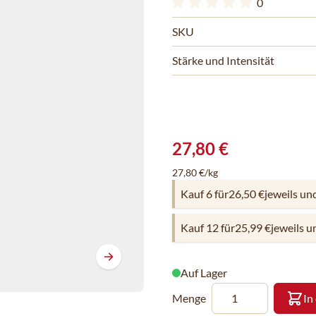
0
SKU
Stärke und Intensität
27,80 €
27,80 €/kg
Kauf 6 für
26,50 €
jeweils un
Kauf 12 für
25,99 €
jeweils u
Auf Lager
Menge
In