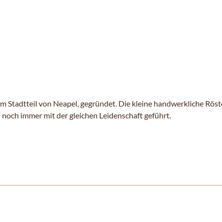
 Stadtteil von Neapel, gegründet. Die kleine handwerkliche Röste
d noch immer mit der gleichen Leidenschaft geführt.
 Karussells navigieren. Mit den Skip-Links können Sie das Karusse