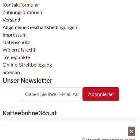
Kontaktformular
Zahlungsoptionen
Versand
Allgemeine Geschäftsbedingungen
Impressum
Datenschutz
Widerrufsrecht
Treuepunkte
Online-Streitbeilegung
Sitemap
Unser Newsletter
Kaffeebohne365.at
Kaffeebohne365 ist ein Onlineshop, der aus der Leidenschaft
für Kaffee geboren wurde. Der Verkauf von Kaffeebohnen
bekannter nationaler und internationaler Marken ist eine
Datenschutzbestimmungen