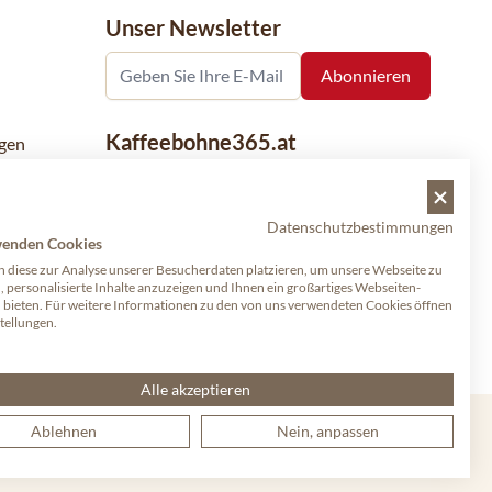
Unser Newsletter
Kaffeebohne365.at
gen
Kaffeebohne365 ist ein Onlineshop, der
aus der Leidenschaft für Kaffee geboren
Datenschutzbestimmungen
wurde. Der Verkauf von Kaffeebohnen
wenden Cookies
bekannter nationaler und internationaler
 diese zur Analyse unserer Besucherdaten platzieren, um unsere Webseite zu
Marken ist eine unserer Spezialitäten.
, personalisierte Inhalte anzuzeigen und Ihnen ein großartiges Webseiten-
u bieten. Für weitere Informationen zu den von uns verwendeten Cookies öffnen
Qualität und Kundenservice stehen dabei
stellungen.
an erster Stelle.
Alle akzeptieren
Ablehnen
Nein, anpassen