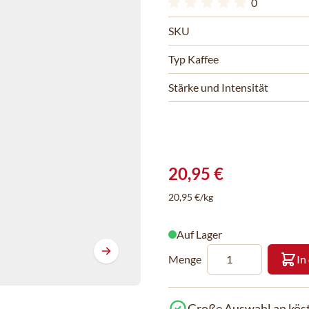
0
SKU
Typ Kaffee
Stärke und Intensität
20,95 €
20,95 €/kg
Auf Lager
Menge
In
Große Auswahl an köst