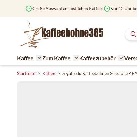
Zum Inhalt springen
Große Auswahl an köstlichen Kaffees
Vor 12 Uhr be
Kaffee
Zum Kaffee
Kaffeezubehör
Vers
Toggle submenu for Kaffee
Toggle submenu for Zum K
Toggle 
Startseite
>
Kaffee
>
Segafredo Kaffeebohnen Selezione AR