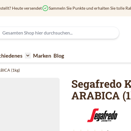
stellt? Heute versendet
Sammeln Sie Punkte und erhalten Sie tolle Ra
chiedenes
Marken
Blog
affee
submenu for Kaffeezubehör
Toggle submenu for Verschiedenes
ABICA (1kg)
Segafredo 
ARABICA (1