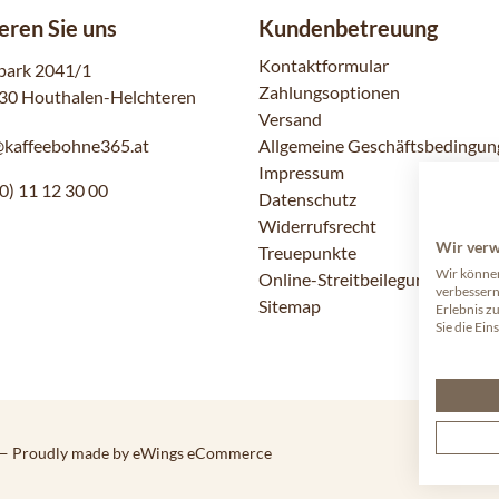
eren Sie uns
Kundenbetreuung
Kontaktformular
park 2041/1
Zahlungsoptionen
30 Houthalen-Helchteren
Versand
@kaffeebohne365.at
Allgemeine Geschäftsbedingun
Impressum
0) 11 12 30 00
Datenschutz
Widerrufsrecht
Wir ver
Treuepunkte
Wir können
Online-Streitbeilegung
verbessern
Sitemap
Erlebnis z
Sie die Ein
— Proudly made by eWings eCommerce