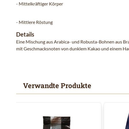
- Mittelkräftiger Körper
- Mittlere Röstung
Details
Eine Mischung aus Arabica- und Robusta-Bohnen aus Brasi
mit Geschmacksnoten von dunklem Kakao und einem Hauch 
Verwandte Produkte
Mit der Tabulatortaste können Sie durch die Elemente des
Clicken, um das Karussell zu überspringen