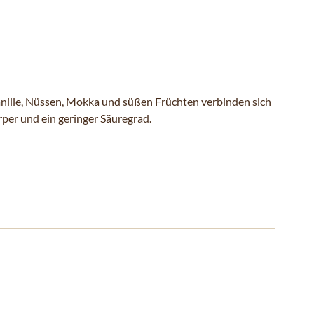
anille, Nüssen, Mokka und süßen Früchten verbinden sich
er und ein geringer Säuregrad.
ll überspringen oder direkt zur Karussellnavigation wechseln.