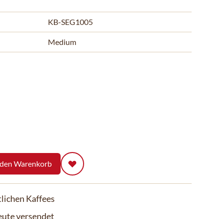
KB-SEG1005
Medium
 den Warenkorb
lichen Kaffees
eute versendet