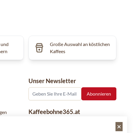
 und
Große Auswahl an köstlichen
hern
Kaffees
Unser Newsletter
Kaffeebohne365.at
gen
Kaffeebohne365 ist ein Onlineshop, der
aus der Leidenschaft für Kaffee geboren