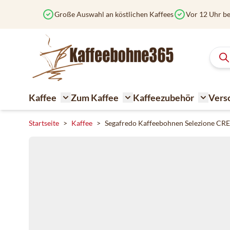
Zum Inhalt springen
Große Auswahl an köstlichen Kaffees
Vor 12 Uhr be
Kaffee
Zum Kaffee
Kaffeezubehör
Vers
Toggle submenu for Kaffee
Toggle submenu for Zum K
Toggle 
Startseite
>
Kaffee
>
Segafredo Kaffeebohnen Selezione CR