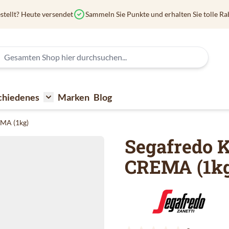
stellt? Heute versendet
Sammeln Sie Punkte und erhalten Sie tolle Ra
chiedenes
Marken
Blog
affee
submenu for Kaffeezubehör
Toggle submenu for Verschiedenes
EMA (1kg)
Segafredo 
CREMA (1k