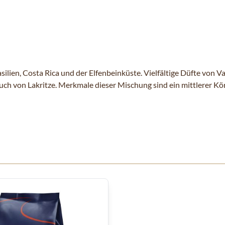
lien, Costa Rica und der Elfenbeinküste. Vielfältige Düfte von V
von Lakritze. Merkmale dieser Mischung sind ein mittlerer Körp
 Karussells navigieren. Mit den Skip-Links können Sie das Karusse