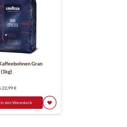
Kaffeebohnen Gran
 (1kg)
22,99 €
b
In den Warenkorb