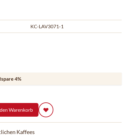
KC-LAV3071-1
d
spare
4
%
 den Warenkorb
lichen Kaffees