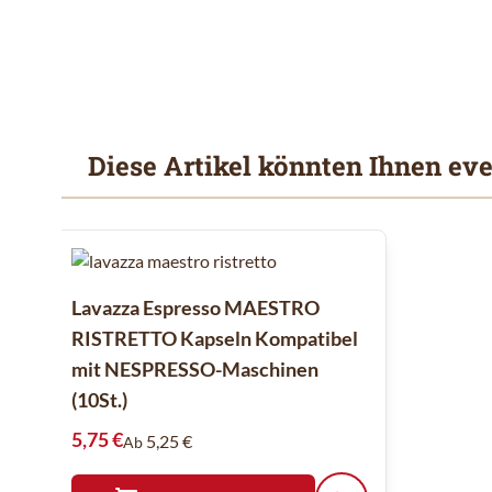
Diese Artikel könnten Ihnen eve
Mit der Tabulatortaste können Sie durch die Elemente des
Clicken, um das Karussell zu überspringen
Lavazza Espresso MAESTRO
RISTRETTO Kapseln Kompatibel
mit NESPRESSO-Maschinen
(10St.)
5,75 €
5,25 €
Ab