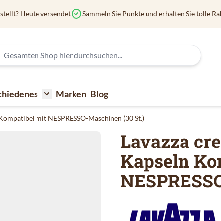
stellt? Heute versendet
Sammeln Sie Punkte und erhalten Sie tolle Ra
chiedenes
Marken
Blog
affee
submenu for Kaffeezubehör
Toggle submenu for Verschiedenes
 Kompatibel mit NESPRESSO-Maschinen (30 St.)
Lavazza cr
Kapseln Ko
NESPRESSO-