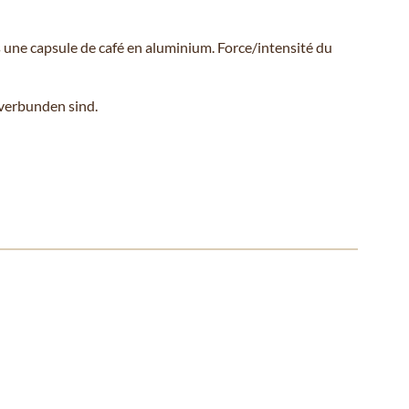
s une capsule de café en aluminium. Force/intensité du
verbunden sind.
ll überspringen oder direkt zur Karussellnavigation wechseln.