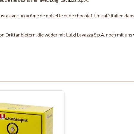
sta avec un arôme de noisette et de chocolat. Un café italien dan
rittanbietern, die weder mit Luigi Lavazza S.p.A. noch mit uns 
 Karussells navigieren. Mit den Skip-Links können Sie das Karusse