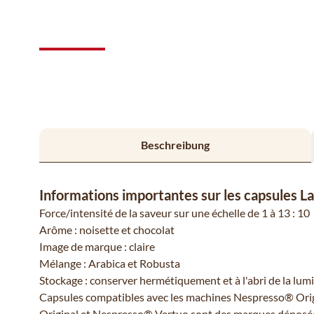
Beschreibung
Informations importantes sur les capsules
Force/intensité de la saveur sur une échelle de 1 à 13 : 10
Arôme : noisette et chocolat
Image de marque : claire
Mélange : Arabica et Robusta
Stockage : conserver hermétiquement et à l'abri de la lumi
Capsules compatibles avec les machines Nespresso® Orig
Original et Nespresso® Vertuo sont des marques déposées 