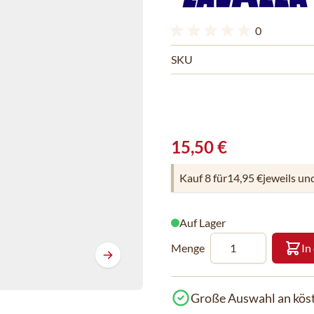
0
SKU
15,50 €
Kauf 8 für
14,95 €
jeweils un
Auf Lager
Menge
In
Große Auswahl an köst