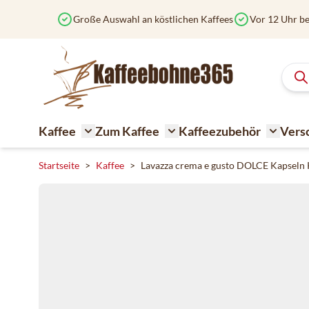
Zum Inhalt springen
Große Auswahl an köstlichen Kaffees
Vor 12 Uhr be
Kaffee
Zum Kaffee
Kaffeezubehör
Vers
Toggle submenu for Kaffee
Toggle submenu for Zum K
Toggle 
Startseite
>
Kaffee
>
Lavazza crema e gusto DOLCE Kapseln