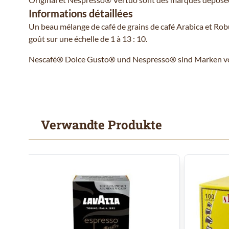
Informations détaillées
Un beau mélange de café de grains de café Arabica et Robu
goût sur une échelle de 1 à 13 : 10.
Nescafé® Dolce Gusto® und Nespresso® sind Marken von D
Verwandte Produkte
Mit der Tabulatortaste können Sie durch die Elemente des
Clicken, um das Karussell zu überspringen