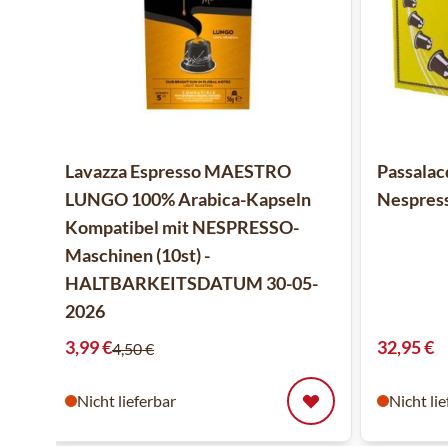
Lavazza Espresso MAESTRO
Passalac
LUNGO 100% Arabica-Kapseln
Nespress
Kompatibel mit NESPRESSO-
Maschinen (10st) -
HALTBARKEITSDATUM 30-05-
2026
Sonderpreis
3,99 €
32,95 €
4,50 €
Nicht lieferbar
Nicht li