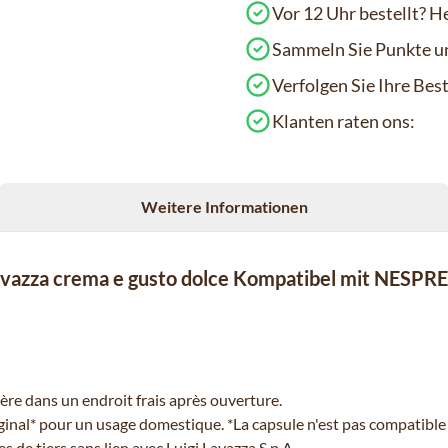
Vor 12 Uhr bestellt? H
Sammeln Sie Punkte un
Verfolgen Sie Ihre Be
Klanten raten ons:
Weitere Informationen
 Lavazza crema e gusto dolce Kompatibel mit NESP
ère dans un endroit frais après ouverture.
inal* pour un usage domestique. *La capsule n'est pas compatib
de tiers sans lien avec Luigi Lavazza S.p.A.