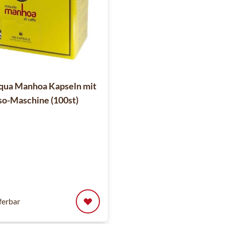
qua Manhoa Kapseln mit
o-Maschine (100st)
eferbar