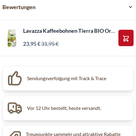
Bewertungen
Lavazza Kaffeebohnen Tierra BIO Organic (1kg)
23,95 €
31,95 €
In d
Sendungsverfolgung mit Track & Trace
Vor 12 Uhr bestellt, heute versandt.
Treuepunkte sammeln und attraktive Rabatte