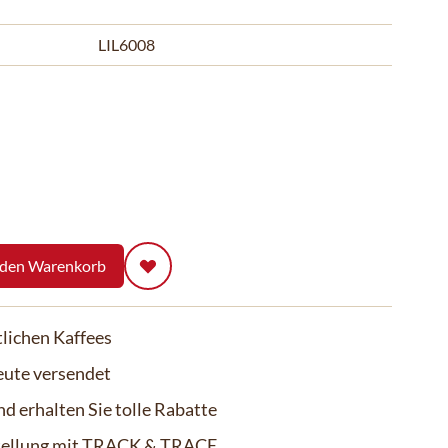
LIL6008
 den Warenkorb
lichen Kaffees
eute versendet
d erhalten Sie tolle Rabatte
stellung mit TRACK & TRACE