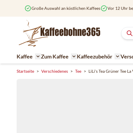
Zum Inhalt springen
Große Auswahl an köstlichen Kaffees
Vor 12 Uhr be
Kaffee
Zum Kaffee
Kaffeezubehör
Vers
Toggle submenu for Kaffee
Toggle submenu for Zum K
Toggle 
Startseite
>
Verschiedenes
>
Tee
>
LiLi's Tea Grüner Tee La