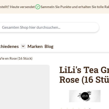
stellt? Heute versendet
Sammeln Sie Punkte und erhalten Sie tolle Ra
chiedenes
Marken
Blog
affee
submenu for Kaffeezubehör
Toggle submenu for Verschiedenes
 Vie en Rose (16 Stück)
LiLi's Tea 
Rose (16 St