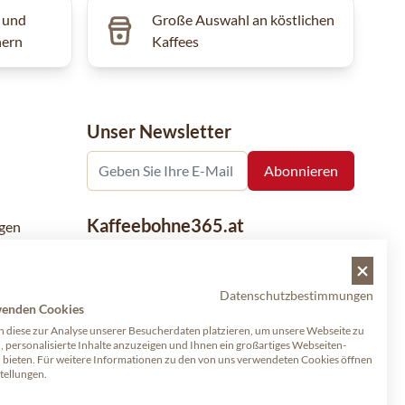
 und
Große Auswahl an köstlichen
hern
Kaffees
Unser Newsletter
Kaffeebohne365.at
gen
Kaffeebohne365 ist ein Onlineshop, der
aus der Leidenschaft für Kaffee geboren
Datenschutzbestimmungen
wurde. Der Verkauf von Kaffeebohnen
wenden Cookies
bekannter nationaler und internationaler
 diese zur Analyse unserer Besucherdaten platzieren, um unsere Webseite zu
Marken ist eine unserer Spezialitäten.
, personalisierte Inhalte anzuzeigen und Ihnen ein großartiges Webseiten-
u bieten. Für weitere Informationen zu den von uns verwendeten Cookies öffnen
Qualität und Kundenservice stehen dabei
stellungen.
an erster Stelle.