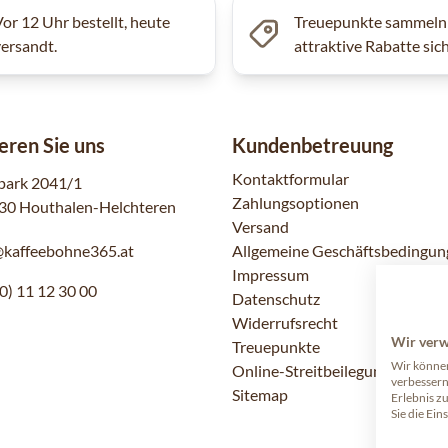
Vor 12 Uhr bestellt, heute
Treuepunkte sammeln
versandt.
attraktive Rabatte sic
eren Sie uns
Kundenbetreuung
Kontaktformular
park 2041/1
Zahlungsoptionen
30 Houthalen-Helchteren
Versand
@kaffeebohne365.at
Allgemeine Geschäftsbedingun
Impressum
0) 11 12 30 00
Datenschutz
Widerrufsrecht
Wir ver
Treuepunkte
Wir können
Online-Streitbeilegung
verbessern
Sitemap
Erlebnis z
Sie die Ein