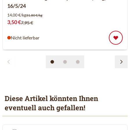
16/5/24
14,00 €/kg
31,80 €/kg
Sonderpreis
3,50 €
7,95 €
Nicht lieferbar
Diese Artikel könnten Ihnen
eventuell auch gefallen!
Mit der Tabulatortaste können Sie durch die Elemente des Karuss
Clicken, um das Karussell zu überspringen