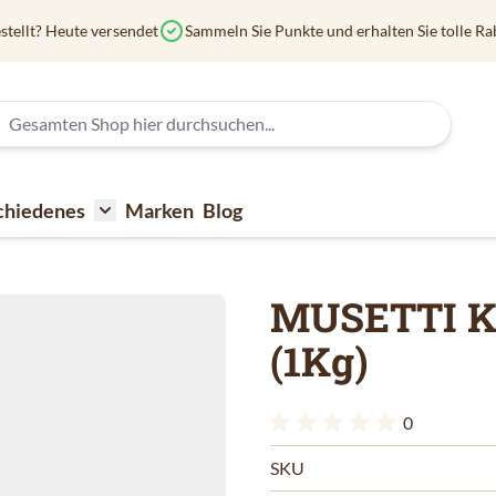
stellt? Heute versendet
Sammeln Sie Punkte und erhalten Sie tolle Ra
chiedenes
Marken
Blog
affee
submenu for Kaffeezubehör
Toggle submenu for Verschiedenes
MUSETTI Ka
(1Kg)
0
SKU