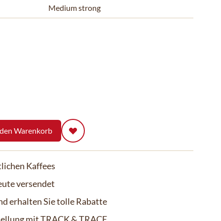
Medium strong
 den Warenkorb
lichen Kaffees
eute versendet
d erhalten Sie tolle Rabatte
stellung mit TRACK & TRACE