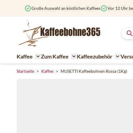
Zum Inhalt springen
Große Auswahl an köstlichen Kaffees
Vor 12 Uhr be
Kaffee
Zum Kaffee
Kaffeezubehör
Vers
Toggle submenu for Kaffee
Toggle submenu for Zum K
Toggle 
Startseite
>
Kaffee
>
MUSETTI Kaffeebohnen Rossa (1Kg)