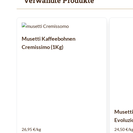
Verwandte Produkte
Mit der Tabulatortaste können Sie durch die Elemente des
Clicken, um das Karussell zu überspringen
Musetti Kaffeebohnen
Cremissimo (1Kg)
Musett
Evoluzi
26,95 €/kg
24,50 €/k