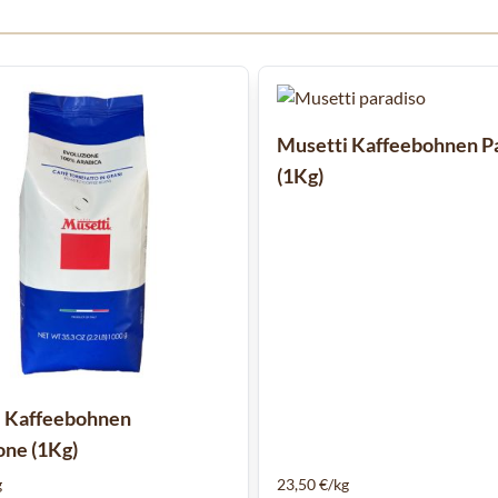
 Karussells navigieren. Mit den Skip-Links können Sie das Karusse
Musetti Kaffeebohnen P
(1Kg)
i Kaffeebohnen
one (1Kg)
g
23,50 €/kg