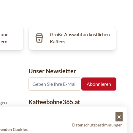
 und
Große Auswahl an köstlichen
hern
Kaffees
Unser Newsletter
Kaffeebohne365.at
gen
Kaffeebohne365 ist ein Onlineshop, der
aus der Leidenschaft für Kaffee geboren
Datenschutzbestimmungen
wurde. Der Verkauf von Kaffeebohnen
wenden Cookies