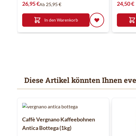
26,95 €
24,50 €
25,95 €
Ab
In den Warenkorb
Diese Artikel könnten Ihnen eve
Mit der Tabulatortaste können Sie durch die Elemente des
Clicken, um das Karussell zu überspringen
Caffè Vergnano Kaffeebohnen
Antica Bottega (1kg)