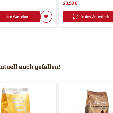
23,50 €
In den Warenkorb
In den Warenkorb
ntuell auch gefallen!
 Karussells navigieren. Mit den Skip-Links können Sie das Karusse