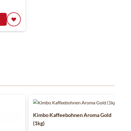
ll überspringen oder direkt zur Karussellnavigation wechseln.
Kimbo Kaffeebohnen Aroma Gold
(1kg)