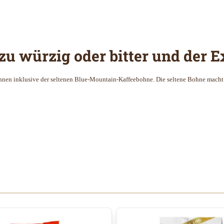
 zu würzig oder bitter und der 
n inklusive der seltenen Blue-Mountain-Kaffeebohne. Die seltene Bohne macht di
 Karussells navigieren. Mit den Skip-Links können Sie das Karusse