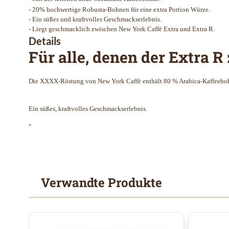
- 20% hochwertige Robusta-Bohnen für eine extra Portion Würze.
- Ein süßes und kraftvolles Geschmackserlebnis.
- Liegt geschmacklich zwischen New York Caffè Extra und Extra R.
Details
Für alle, denen der Extra R
Die XXXX-Röstung von New York Caffè enthält 80 % Arabica-Kaffeebohne
Ein süßes, kraftvolles Geschmackserlebnis.
"
Verwandte Produkte
Mit der Tabulatortaste können Sie durch die Elemente des
Clicken, um das Karussell zu überspringen