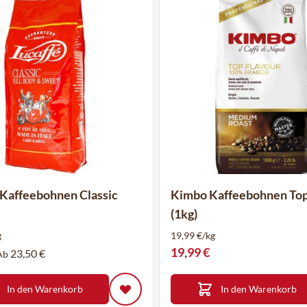
 Kaffeebohnen Classic
Kimbo Kaffeebohnen Top
(1kg)
g
19,99 €/kg
19,99 €
23,50 €
Ab
In den Warenkorb
In den Warenkorb