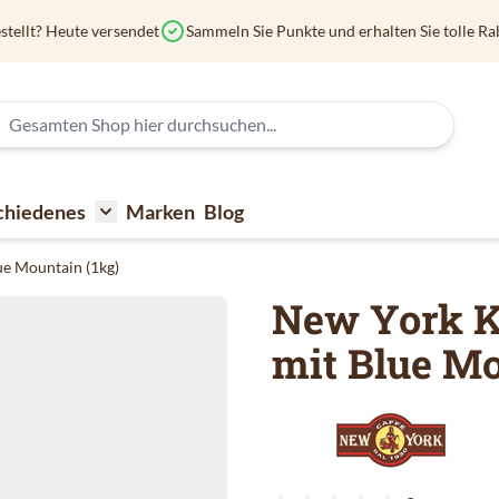
stellt? Heute versendet
Sammeln Sie Punkte und erhalten Sie tolle Ra
chiedenes
Marken
Blog
affee
submenu for Kaffeezubehör
Toggle submenu for Verschiedenes
e Mountain (1kg)
New York K
mit Blue Mo