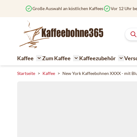
Zum Inhalt springen
Große Auswahl an köstlichen Kaffees
Vor 12 Uhr be
Kaffee
Zum Kaffee
Kaffeezubehör
Vers
Toggle submenu for Kaffee
Toggle submenu for Zum K
Toggle 
Startseite
>
Kaffee
>
New York Kaffeebohnen XXXX - mit Blu