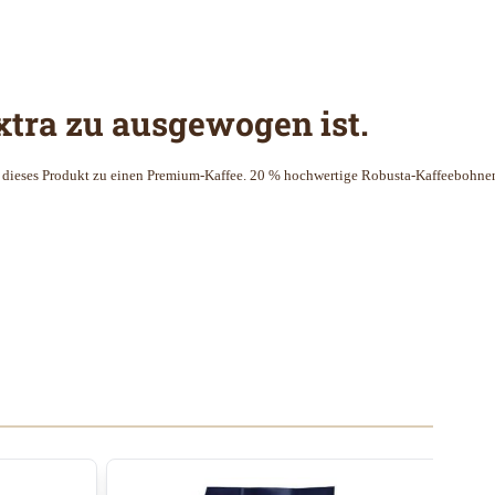
Extra zu ausgewogen ist.
eses Produkt zu einen Premium-Kaffee. 20 % hochwertige Robusta-Kaffeebohnen ver
ll überspringen oder direkt zur Karussellnavigation wechseln.