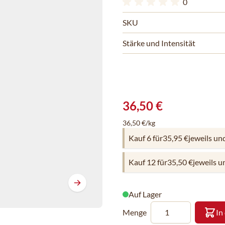
0
SKU
Stärke und Intensität
36,50 €
36,50 €/kg
Kauf 6 für
35,95 €
jeweils un
Kauf 12 für
35,50 €
jeweils u
Auf Lager
Menge
In