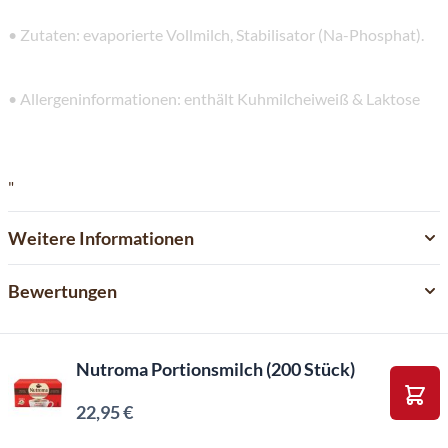
• Zutaten: evaporierte Vollmilch, Stabilisator (Na-Phosphat).
• Allergeninformationen: enthält Kuhmilcheiweiß & Laktose
"
Weitere Informationen
Bewertungen
Nutroma Portionsmilch (200 Stück)
22,95 €
In d