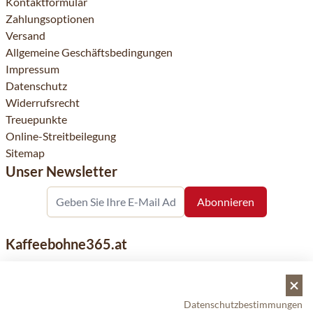
Kontaktformular
Zahlungsoptionen
Versand
Allgemeine Geschäftsbedingungen
Impressum
Datenschutz
Widerrufsrecht
Treuepunkte
Online-Streitbeilegung
Sitemap
Unser Newsletter
Kaffeebohne365.at
Kaffeebohne365 ist ein Onlineshop, der aus der Leidenschaft
für Kaffee geboren wurde. Der Verkauf von Kaffeebohnen
bekannter nationaler und internationaler Marken ist eine
Datenschutzbestimmungen