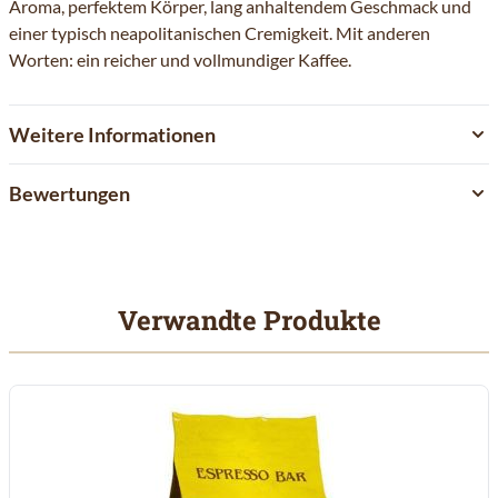
Aroma, perfektem Körper, lang anhaltendem Geschmack und
einer typisch neapolitanischen Cremigkeit. Mit anderen
Worten: ein reicher und vollmundiger Kaffee.
Weitere Informationen
Bewertungen
Verwandte Produkte
Mit der Tabulatortaste können Sie durch die Elemente des Karuss
Clicken, um das Karussell zu überspringen
Clicken, um zur Karussell-Navigation zu gelangen