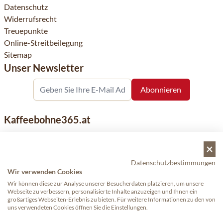
Datenschutz
Widerrufsrecht
Treuepunkte
Online-Streitbeilegung
Sitemap
Unser Newsletter
Kaffeebohne365.at
Kaffeebohne365 ist ein Onlineshop, der aus der Leidenschaft
für Kaffee geboren wurde. Der Verkauf von Kaffeebohnen
bekannter nationaler und internationaler Marken ist eine
Datenschutzbestimmungen
unserer Spezialitäten. Qualität und Kundenservice stehen
Wir verwenden Cookies
dabei an erster Stelle.
Wir können diese zur Analyse unserer Besucherdaten platzieren, um unsere
Webseite zu verbessern, personalisierte Inhalte anzuzeigen und Ihnen ein
großartiges Webseiten-Erlebnis zu bieten. Für weitere Informationen zu den von
uns verwendeten Cookies öffnen Sie die Einstellungen.