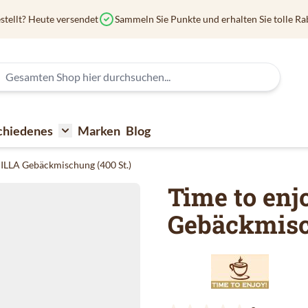
stellt? Heute versendet
Sammeln Sie Punkte und erhalten Sie tolle Ra
chiedenes
Marken
Blog
affee
submenu for Kaffeezubehör
Toggle submenu for Verschiedenes
NILLA Gebäckmischung (400 St.)
Time to en
Gebäckmisc