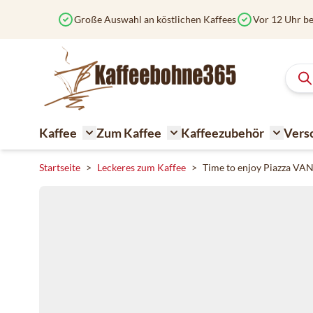
Zum Inhalt springen
Große Auswahl an köstlichen Kaffees
Vor 12 Uhr be
Kaffee
Zum Kaffee
Kaffeezubehör
Vers
Toggle submenu for Kaffee
Toggle submenu for Zum K
Toggle 
Startseite
>
Leckeres zum Kaffee
>
Time to enjoy Piazza VA