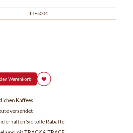
TTE5004
 den Warenkorb
lichen Kaffees
eute versendet
d erhalten Sie tolle Rabatte
stellung mit TRACK & TRACE