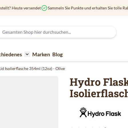
stellt? Heute versendet
Sammeln Sie Punkte und erhalten Sie tolle Ra
chiedenes
Marken
Blog
affee
submenu for Kaffeezubehör
Toggle submenu for Verschiedenes
d Isolierflasche 354ml (12oz) - Olive
Hydro Flas
Isolierflasc