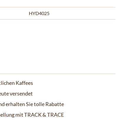
HYD4025
lichen Kaffees
eute versendet
d erhalten Sie tolle Rabatte
stellung mit TRACK & TRACE