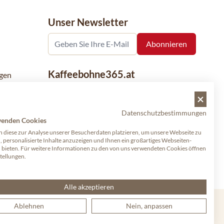
Unser Newsletter
Kaffeebohne365.at
gen
Kaffeebohne365 ist ein Onlineshop, der
aus der Leidenschaft für Kaffee geboren
Datenschutzbestimmungen
wurde. Der Verkauf von Kaffeebohnen
wenden Cookies
bekannter nationaler und internationaler
 diese zur Analyse unserer Besucherdaten platzieren, um unsere Webseite zu
Marken ist eine unserer Spezialitäten.
, personalisierte Inhalte anzuzeigen und Ihnen ein großartiges Webseiten-
u bieten. Für weitere Informationen zu den von uns verwendeten Cookies öffnen
Qualität und Kundenservice stehen dabei
stellungen.
an erster Stelle.
Alle akzeptieren
Ablehnen
Nein, anpassen