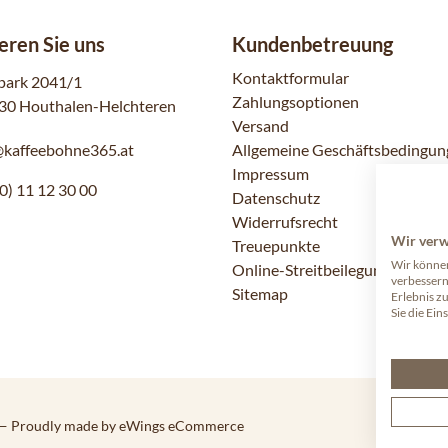
eren Sie uns
Kundenbetreuung
Kontaktformular
park 2041/1
Zahlungsoptionen
30 Houthalen-Helchteren
Versand
@kaffeebohne365.at
Allgemeine Geschäftsbedingun
Impressum
0) 11 12 30 00
Datenschutz
Widerrufsrecht
Wir ver
Treuepunkte
Wir können
Online-Streitbeilegung
verbessern
Sitemap
Erlebnis z
Sie die Ein
— Proudly made by eWings eCommerce