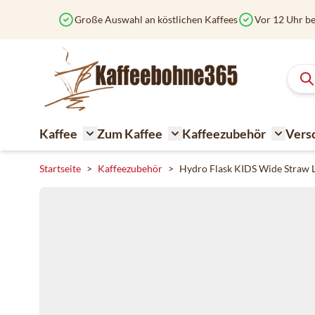
Zum Inhalt springen
Große Auswahl an köstlichen Kaffees
Vor 12 Uhr be
Kaffee
Zum Kaffee
Kaffeezubehör
Vers
Toggle submenu for Kaffee
Toggle submenu for Zum K
Toggle 
Startseite
>
Kaffeezubehör
>
Hydro Flask KIDS Wide Straw Li