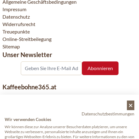
Allgemeine Geschäftsbedingungen
Impressum
Datenschutz
Widerrufsrecht
Treuepunkte
Online-Streitbeilegung
Sitemap
Unser Newsletter
Kaffeebohne365.at
Kaffeebohne365 ist ein Onlineshop, der aus der Leidenschaft
für Kaffee geboren wurde. Der Verkauf von Kaffeebohnen
bekannter nationaler und internationaler Marken ist eine
Datenschutzbestimmungen
unserer Spezialitäten. Qualität und Kundenservice stehen
Wir verwenden Cookies
dabei an erster Stelle.
Wir können diese zur Analyse unserer Besucherdaten platzieren, um unsere
Webseite zu verbessern, personalisierte Inhalte anzuzeigen und Ihnen ein
großartiges Webseiten-Erlebnis zu bieten. Für weitere Informationen zu den von