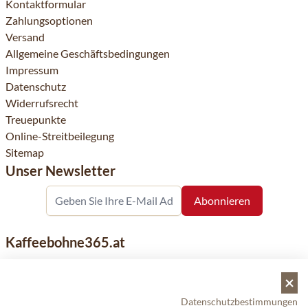
Kontaktformular
Zahlungsoptionen
Versand
Allgemeine Geschäftsbedingungen
Impressum
Datenschutz
Widerrufsrecht
Treuepunkte
Online-Streitbeilegung
Sitemap
Unser Newsletter
Kaffeebohne365.at
Kaffeebohne365 ist ein Onlineshop, der aus der Leidenschaft
für Kaffee geboren wurde. Der Verkauf von Kaffeebohnen
bekannter nationaler und internationaler Marken ist eine
Datenschutzbestimmungen