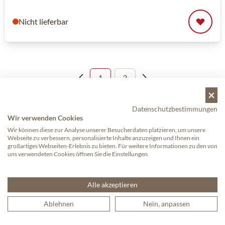
Nicht lieferbar
1
2
Sie lesen gerade die Seite
Seite
Zeige
Datenschutzbestimmungen
Artikel
1
-
36
von
40
Wir verwenden Cookies
Wir können diese zur Analyse unserer Besucherdaten platzieren, um unsere
Webseite zu verbessern, personalisierte Inhalte anzuzeigen und Ihnen ein
großartiges Webseiten-Erlebnis zu bieten. Für weitere Informationen zu den von
Leidenschaft und Erfahrung: So entstand der
uns verwendeten Cookies öffnen Sie die Einstellungen.
Kimbo-Kaffee
Die Ursprünge der Firma Kimbo, wie wir sie heute kennen,
Alle akzeptieren
liegen in den 1950er Jahren. Vater Rubino betrieb damals einen
kleinen Laden mit Kaffeebar in Neapel und seine Söhne
Ablehnen
Nein, anpassen
Gerardo, Elio und Francesco halfen ihm im Geschäft. Die