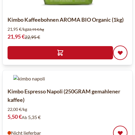
Kimbo Kaffeebohnen AROMA BIO Organic (1kg)
21,95 €/kg
22,95 €/kg
Sonderpreis
21,95 €
22,95 €
Kimbo Espresso Napoli (250GRAM gemahlener
kaffee)
22,00 €/kg
5,50 €
5,35 €
Ab
Nicht lieferbar